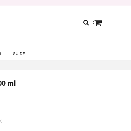
0
R
GUIDE
00 ml
(