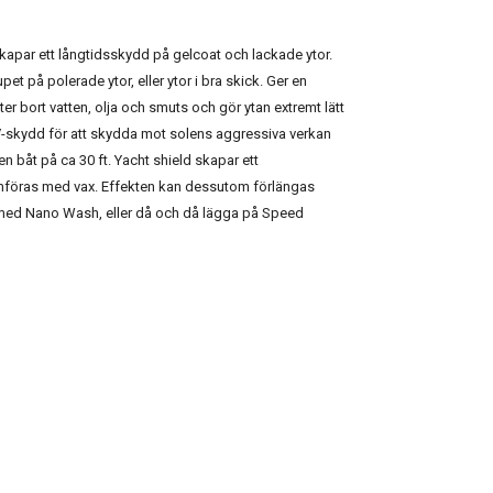
par ett långtidsskydd på gelcoat och lackade ytor.
et på polerade ytor, eller ytor i bra skick. Ger en
r bort vatten, olja och smuts och gör ytan extremt lätt
 UV-skydd för att skydda mot solens aggressiva verkan
 en båt på ca 30 ft. Yacht shield skapar ett
ämföras med vax. Effekten kan dessutom förlängas
 med Nano Wash, eller då och då lägga på Speed