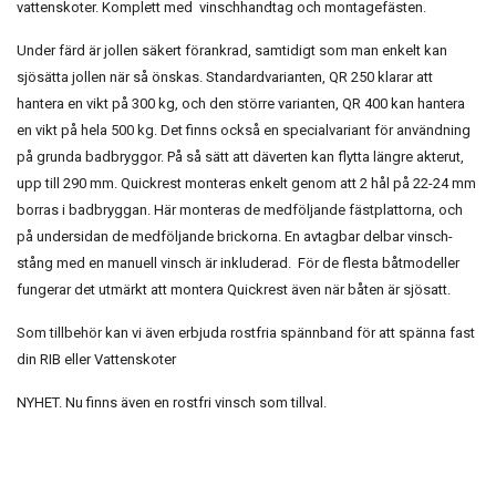
vattenskoter. Komplett med vinschhandtag och montagefästen.
Under färd är jollen säkert förankrad, samtidigt som man enkelt kan
sjösätta jollen när så önskas. Standardvarianten, QR 250 klarar att
hantera en vikt på 300 kg, och den större varianten, QR 400 kan hantera
en vikt på hela 500 kg. Det finns också en specialvariant för användning
på grunda badbryggor. På så sätt att däverten kan flytta längre akterut,
upp till 290 mm. Quickrest monteras enkelt genom att 2 hål på 22-24 mm
borras i badbryggan. Här monteras de medföljande fästplattorna, och
på undersidan de medföljande brickorna. En avtagbar delbar vinsch-
stång med en manuell vinsch är inkluderad. För de flesta båtmodeller
fungerar det utmärkt att montera Quickrest även när båten är sjösatt.
Som tillbehör kan vi även erbjuda rostfria spännband för att spänna fast
din RIB eller Vattenskoter
NYHET. Nu finns även en rostfri vinsch som tillval.