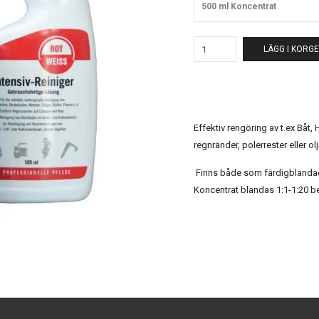
500 ml Koncentrat
LÄGG I KORG
Effektiv rengöring av t.ex Båt,
regnränder, polerrester eller olj
Finns både som färdigblandad 
Koncentrat blandas 1:1-1:20 