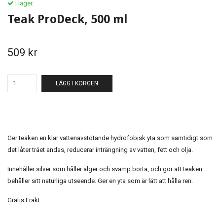
I lager.
Teak ProDeck, 500 ml
509 kr
LÄGG I KORGEN
Ger teaken en klar vattenavstötande hydrofobisk yta som samtidigt som
det låter träet andas, reducerar inträngning av vatten, fett och olja.
Innehåller silver som håller alger och svamp borta, och gör att teaken
behåller sitt naturliga utseende. Ger en yta som är lätt att hålla ren.
Gratis Frakt