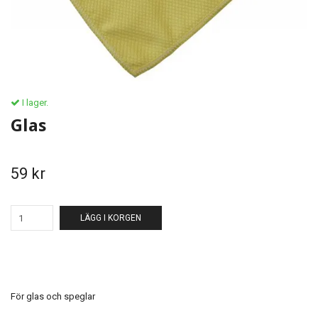
I lager.
Glas
59 kr
LÄGG I KORGEN
För glas och speglar