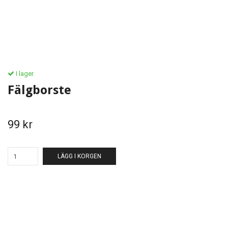
I lager.
Fälgborste
99 kr
LÄGG I KORGEN