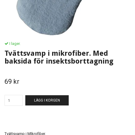
I lager.
Tvättsvamp i mikrofiber. Med
baksida för insektsborttagning
69 kr
LÄGG I KORGEN
Tvättsvamp i MIkrofiber.